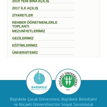
2019 YENİ BİNA AÇILIŞ
2017 İLK AÇILIŞ
ZİYARETLER
REHBER ÖĞRETMENLERLE
TOPLANTI
MEZUNİYETLERİMİZ
GEZİLERİMİZ
EĞİTİMLERİMİZ
ÜNİVERSİTEMİZ
Başiskele Çocuk Üniversitesi, Başiskele Belediyesi
ve Kocaeli Üniversitesi'nin Sosyal Sorumluluk