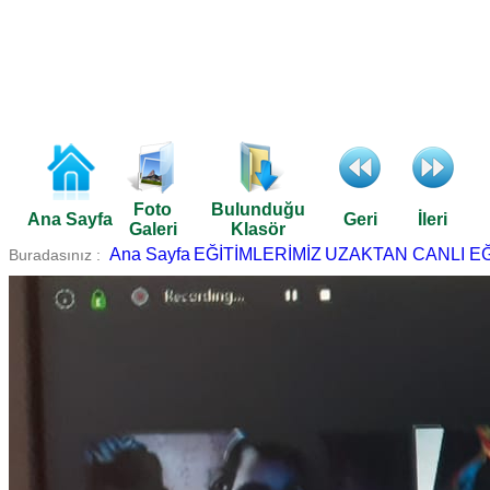
Foto
Bulunduğu
Ana Sayfa
Geri
İleri
Galeri
Klasör
Ana Sayfa
EĞİTİMLERİMİZ
UZAKTAN CANLI EĞİ
Buradasınız :