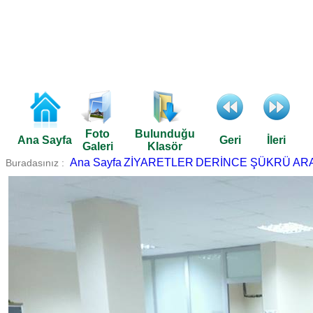
Foto
Bulunduğu
Ana Sayfa
Geri
İleri
Galeri
Klasör
Ana Sayfa
ZİYARETLER
DERİNCE ŞÜKRÜ ARA
Buradasınız :